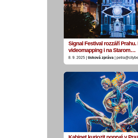
Signal Festival rozzáří Prahu
videomapping i na Starom…
8. 9. 2025 |
tisková zpráva
| petra@cityb
Kabinet kuriozit poprvé v Praz