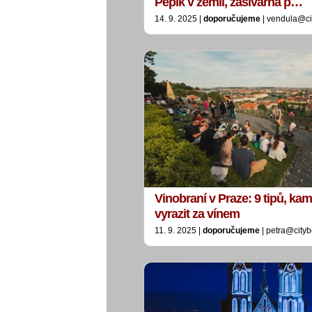
Pepík v žemli, zašívárna p…
14. 9. 2025 |
doporučujeme
| vendula@ci
Vinobraní v Praze: 9 tipů, kam
vyrazit za vínem
11. 9. 2025 |
doporučujeme
| petra@cityb