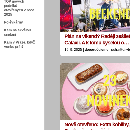
TOP nových
podniků
otevřených v roce
2025
Polévkárny
Kam na skvělou
snídani
Plán na víkend? Raději zešíle
Galaxii. A k tomu kyselou o…
Kam v Praze, když
venku prší?
19. 9. 2025 |
doporučujeme
| petra@city
Nově otevřeno: Extra koblihy,