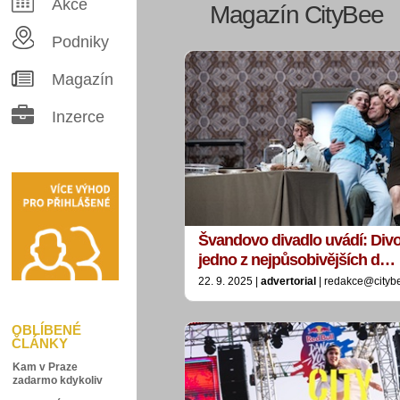
Akce
Magazín CityBee
Podniky
Magazín
Inzerce
Švandovo divadlo uvádí: Div
jedno z nejpůsobivějších d…
22. 9. 2025 |
advertorial
| redakce@cityb
OBLÍBENÉ
ČLÁNKY
Kam v Praze
zadarmo kdykoliv