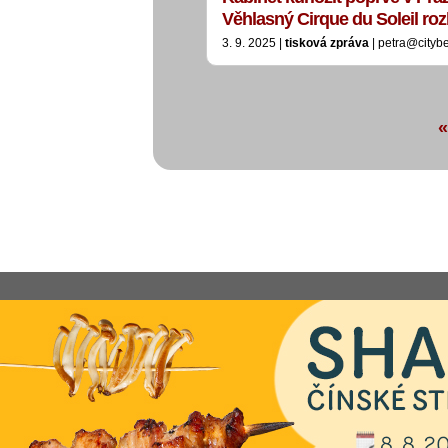
Věhlasný Cirque du Soleil ro
3. 9. 2025 |
tisková zpráva
| petra@cityb
«