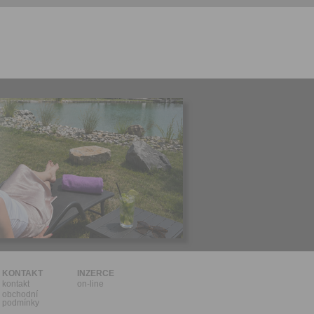
l.
stávat
te souhlas
ných
zesílání
h sdělení
ngových
e v Praze.
ti let, nebo
u se
 pro tento
hoto
te starší 16
hoto
e, že jste
KONTAKT
INZERCE
kontakt
on-line
lasíte s
obchodní
podmínky