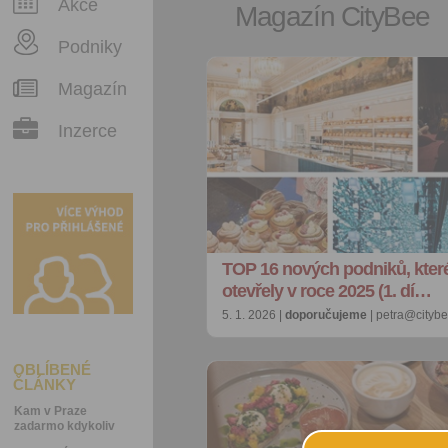
Akce
Magazín CityBee
Podniky
Magazín
Inzerce
TOP 16 nových podniků, které
otevřely v roce 2025 (1. dí…
5. 1. 2026 |
doporučujeme
| petra@citybe
OBLÍBENÉ
ČLÁNKY
Kam v Praze
zadarmo kdykoliv