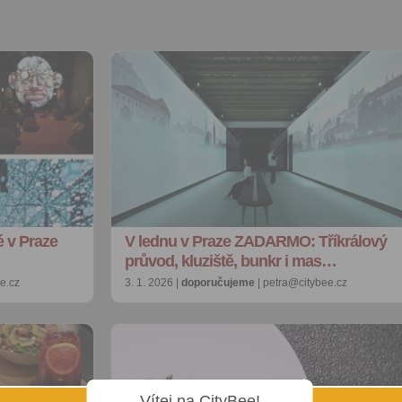
 v Praze
V lednu v Praze ZADARMO: Tříkrálový
průvod, kluziště, bunkr i mas…
e.cz
3. 1. 2026 |
doporučujeme
| petra@citybee.cz
Vítej na CityBee!