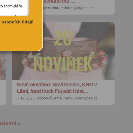
Winter Wonderland má …
to formuláře
12. 12. 2025 |
advertorial
| redakce@citybee.cz
 v rozsahu
 adresa pro
 osobních údajů
íte.
e kdykoliv
rese
sekci
ského účtu
u:
 registrovat
ořit vizitku
Nově otevřeno: Noví Miners, KRO v
 se
Libni, food truck Fousáč i bist…
 za účelem
ého účtu
8. 12. 2025 |
doporučujeme
| vendula@citybee.cz
ivatele na
 jejich
e udělen po
o účtu až do
slední »
volání
váním