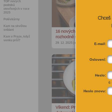
TOP nových
podniků
otevřených v roce
2025
Chceš 
Polévkárny
Kam na skvělou
snídani
16 nových pražských podniků
rozhodně stojí za návštěvu (
Kam v Praze, když
venku prší?
29. 12. 2025 |
doporučujeme
| petra@cit
E-mail:
Oslovení:
Heslo:
6 
Heslo znovu:
Víkend: Proč slavíme Vánoce