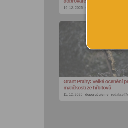
dobrovaření nebo Snílek
19. 12. 2025 |
doporučujeme
| petra@cit
Grant Prahy: Velké ocenění p
maličkosti ze hřbitovů
11. 12. 2025 |
doporučujeme
| redakce@c