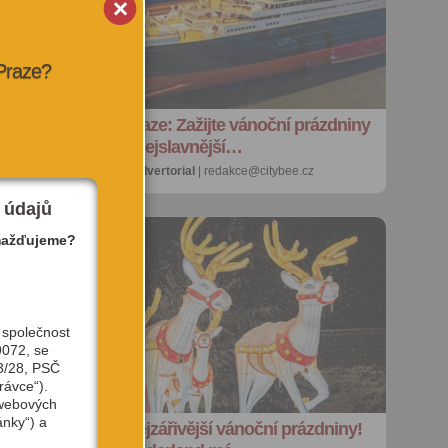
 Praze?
Titanik v Praze: Zažijte vánoční prázdniny
na palubě nejslavnější…
23. 12. 2025 |
advertorial
| redakce@citybee.cz
 údajů
mažďujeme?
 společnost
9072, se
3/28, PSČ
rávce“).
 webových
ánky“) a
Zažijte ty nejzářivější vánoční prázdniny!