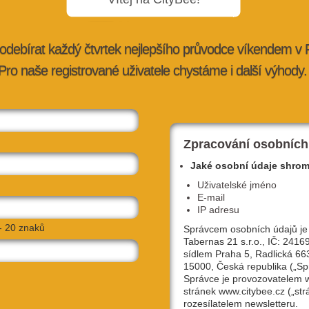
odebírat každý čtvrtek nejlepšího průvodce víkendem v
Pro naše registrované uživatele chystáme i další výhody.
, které
Nejlepší restaurace v Praze:
2.…
Michelinskou hvězdu má pět podniků
ybee.cz
23. 12. 2025 |
doporučujeme
| petra@citybee.cz
Zpracování osobních
Jaké osobní údaje shro
Uživatelské jméno
E-mail
IP adresu
- 20 znaků
Správcem osobních údajů je
Tabernas 21 s.r.o., IČ: 2416
sídlem Praha 5, Radlická 66
15000, Česká republika („Sp
Správce je provozovatelem
stránek www.citybee.cz („str
,
Víkend: Svátek světla, otevřený hangár i
rozesílatelem newsletteru.