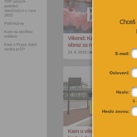
TOP nových
podniků
otevřených v roce
2025
Chceš 
Polévkárny
Kam na skvělou
snídani
Víkend: Kde to kvete, kam na
obraz za miliony
Kam v Praze, když
venku prší?
24. 4. 2026 |
doporučujeme
| petra@city
E-mail:
Oslovení:
Heslo:
6 
Heslo znovu:
Kam o víkendu: Zdarma na Hr