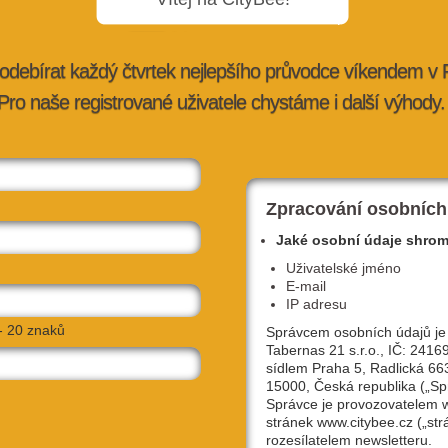
odebírat každý čtvrtek nejlepšího průvodce víkendem v
Pro naše registrované uživatele chystáme i další výhody.
 brunch &
SOUTĚŽ o vstupenky na jediný open-air
koncert Kosheen v Praze
bee.cz
22. 4. 2026 |
doporučujeme
| redakce@citybee.cz
Zpracování osobních
Jaké osobní údaje shro
Uživatelské jméno
E-mail
IP adresu
- 20 znaků
Správcem osobních údajů je
Tabernas 21 s.r.o., IČ: 2416
sídlem Praha 5, Radlická 66
15000, Česká republika („Sp
Správce je provozovatelem
stránek www.citybee.cz („str
ad, do
SOUTĚŽ: Chcete vypelichaného klauna 
rozesílatelem newsletteru.