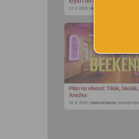
krytu i do synagogy
17. 4. 2026 |
doporučujeme
| redakce@ci
Plán na víkend: Tělák, blešák, 
Anežka
10. 4. 2026 |
doporučujeme
| petra@city