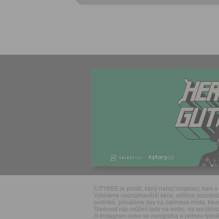
CITYBEE je portál, který nabízí inspiraci, kam v 
Vybíráme nejzajímavější akce, sdílíme pozván
podniků, přinášíme tipy na zajímavá místa, která
Sledovat nás můžeš tady na webu, na sociálníc
či Instagram nebo se zaregistruj a jednou týdně 