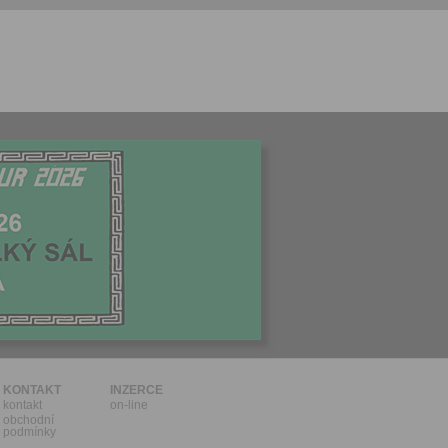
l.
stávat
te souhlas
ných
zesílání
h sdělení
ngových
e v Praze.
ti let, nebo
u se
 pro tento
hoto
te starší 16
hoto
e, že jste
KONTAKT
INZERCE
kontakt
on-line
lasíte s
obchodní
podmínky