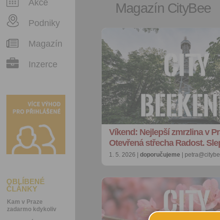
Akce
Magazín CityBee
Podniky
Magazín
Inzerce
Víkend: Nejlepší zmrzlina v Pr
Otevřená střecha Radost. Sl
1. 5. 2026 |
doporučujeme
| petra@citybe
OBLÍBENÉ
ČLÁNKY
Kam v Praze
zadarmo kdykoliv