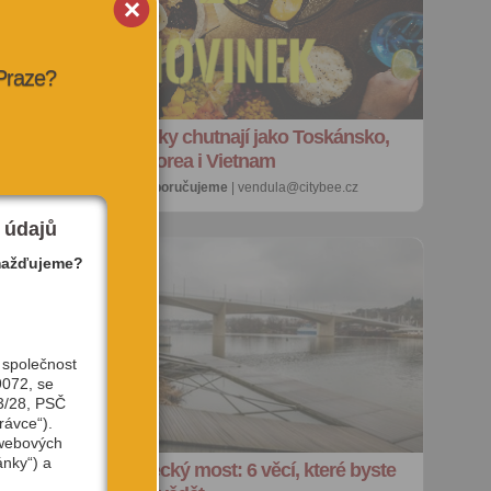
 Praze?
Nové podniky chutnají jako Toskánsko,
Beskydy, Korea i Vietnam
20. 4. 2026 |
doporučujeme
| vendula@citybee.cz
 údajů
mažďujeme?
 společnost
9072, se
3/28, PSČ
rávce“).
 webových
ánky“) a
a
Nový Dvorecký most: 6 věcí, které byste