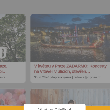
aze.
V květnu v Praze ZADARMO: Koncerty
epi…
na Vltavě i v ulicích, otevřen…
e.cz
30. 4. 2026 |
doporučujeme
| redakce@citybee.cz
Vítej na CityBee!