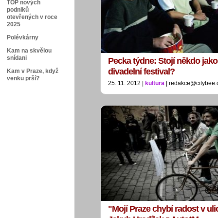
TOP nových
podniků
otevřených v roce
2025
Polévkárny
Kam na skvělou
snídani
Pecka týdne: Stojí někdo jako
divadelní festival?
Kam v Praze, když
venku prší?
25. 11. 2012 |
kultura
| redakce@citybee.
"Mojí Praze chybí radost v ulic