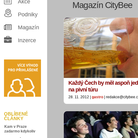
Akce
Magazín CityBee
Podniky
Magazín
Inzerce
Každý Čech by měl aspoň jed
na pivní túru
28. 11. 2012 |
gastro
| redakce@citybee.
OBLÍBENÉ
ČLÁNKY
Kam v Praze
zadarmo kdykoliv