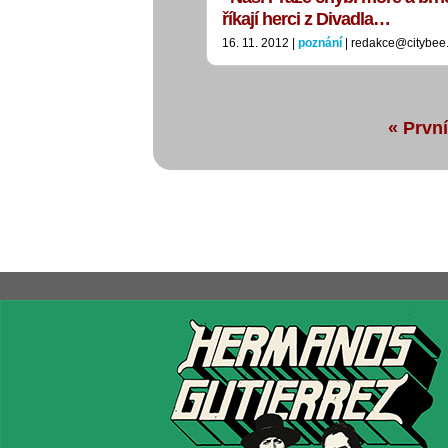
říkají herci z Divadla…
16. 11. 2012 |
poznání
| redakce@citybee
« První