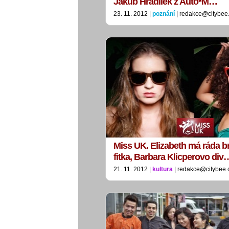
Jakub Hradílek z Auto*M…
23. 11. 2012 |
poznání
| redakce@citybee
Miss UK. Elizabeth má ráda b
fitka, Barbara Klicperovo div
21. 11. 2012 |
kultura
| redakce@citybee.