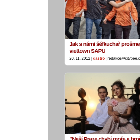
Jak s námi šéfkuchař prošmej
viettown SAPU
20. 11. 2012 |
gastro
| redakce@citybee.
"Naší Praze chybí moře a brně