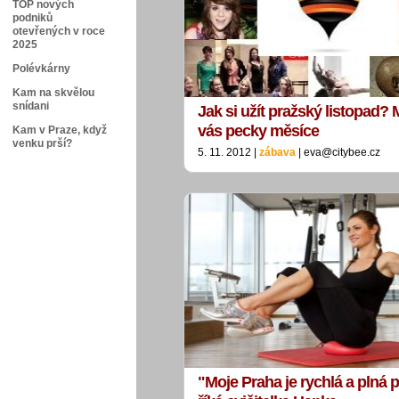
TOP nových
podniků
otevřených v roce
2025
Polévkárny
Kam na skvělou
snídani
Jak si užít pražský listopad?
vás pecky měsíce
Kam v Praze, když
venku prší?
5. 11. 2012 |
zábava
| eva@citybee.cz
"Moje Praha je rychlá a plná př