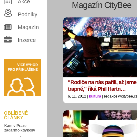
Akce
Magazín CityBee
Podniky
Magazín
Inzerce
"Rodiče na nás pařili, až jsme s
trapně," říká Phil Hartn…
6. 11. 2012 |
kultura
| redakce@citybee.c
OBLÍBENÉ
ČLÁNKY
Kam v Praze
zadarmo kdykoliv