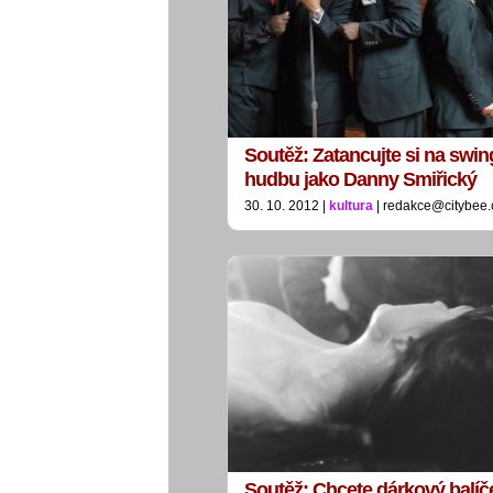
Soutěž: Zatancujte si na swi
hudbu jako Danny Smiřický
30. 10. 2012 |
kultura
| redakce@citybee.
Soutěž: Chcete dárkový balí