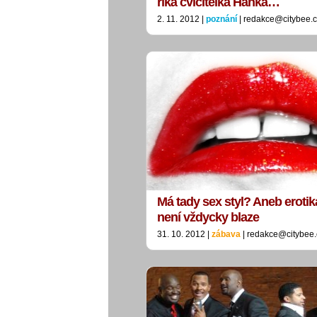
říká cvičitelka Hanka…
2. 11. 2012 |
poznání
| redakce@citybee.
Má tady sex styl? Aneb erotik
není vždycky blaze
31. 10. 2012 |
zábava
| redakce@citybee.