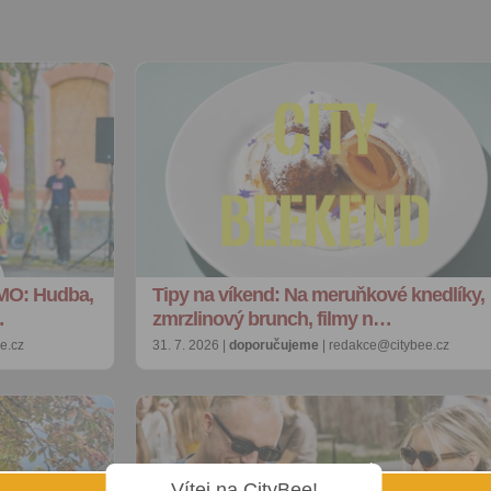
MO: Hudba,
Tipy na víkend: Na meruňkové knedlíky,
…
zmrzlinový brunch, filmy n…
e.cz
31. 7. 2026 |
doporučujeme
| redakce@citybee.cz
Vítej na CityBee!