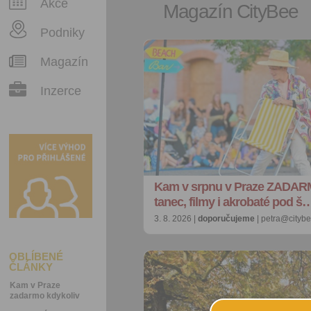
Akce
Magazín CityBee
Podniky
Magazín
Inzerce
Kam v srpnu v Praze ZADAR
tanec, filmy i akrobaté pod š
3. 8. 2026 |
doporučujeme
| petra@citybe
OBLÍBENÉ
ČLÁNKY
Kam v Praze
zadarmo kdykoliv