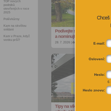
TOP nových
podniků
otevřených v roce
2025
Chceš 
Polévkárny
Kam na skvělou
snídani
Podívejte se na nejkrásnější p
a nominujte jiné strom…
Kam v Praze, když
venku prší?
28. 7. 2026 |
doporučujeme
| redakce@ci
E-mail:
Oslovení:
Heslo:
6 
Heslo znovu:
Tipy na víkend: Akrobacie na 