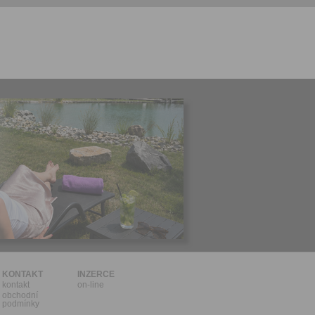
l.
stávat
te souhlas
ných
zesílání
h sdělení
ngových
e v Praze.
ti let, nebo
u se
 pro tento
hoto
te starší 16
hoto
e, že jste
KONTAKT
INZERCE
kontakt
on-line
lasíte s
obchodní
podmínky