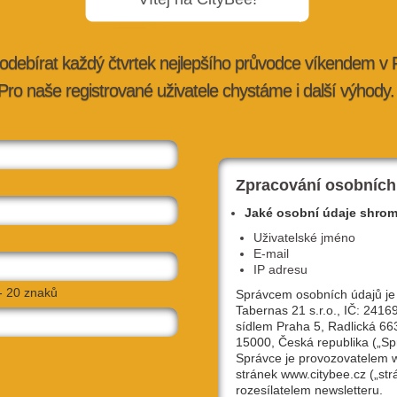
odebírat každý čtvrtek nejlepšího průvodce víkendem v
Pro naše registrované uživatele chystáme i další výhody.
ražské aleje
Nejprodávanější piva z plzeňského
pivovaru Elektrárna jsou nově b…
tybee.cz
27. 7. 2026 |
advertorial
| redakce@citybee.cz
Zpracování osobních
Jaké osobní údaje shro
Uživatelské jméno
E-mail
IP adresu
- 20 znaků
Správcem osobních údajů je
Tabernas 21 s.r.o., IČ: 2416
sídlem Praha 5, Radlická 66
15000, Česká republika („Sp
Správce je provozovatelem
stránek www.citybee.cz („str
lávce,
Hostivařská přehrada: Objevte místo, kd
rozesílatelem newsletteru.