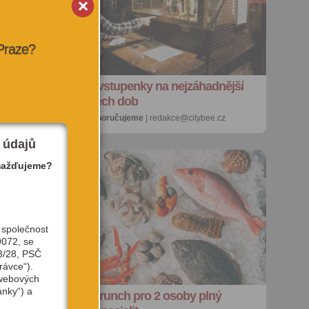
 Praze?
SOUTĚŽ o vstupenky na nejzáhadnější
výstavu všech dob
27. 7. 2026 |
doporučujeme
| redakce@citybee.cz
 údajů
mažďujeme?
 společnost
9072, se
3/28, PSČ
rávce“).
 webových
ánky“) a
e
SOUTĚŽ: Brunch pro 2 osoby plný