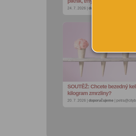
piknik, trhy i otevřená zahra…
24. 7. 2026 |
doporučujeme
| redakce@ci
SOUTĚŽ: Chcete bezedný ke
kilogram zmrzliny?
20. 7. 2026 |
doporučujeme
| petra@city