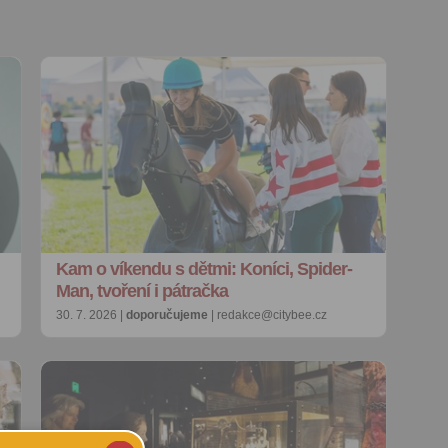
Kam o víkendu s dětmi: Koníci, Spider-
Man, tvoření i pátračka
30. 7. 2026 |
doporučujeme
| redakce@citybee.cz