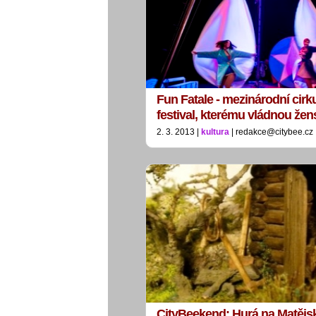
Fun Fatale - mezinárodní cir
festival, kterému vládnou že
2. 3. 2013 |
kultura
| redakce@citybee.cz
CityBeekend: Hurá na Matějs