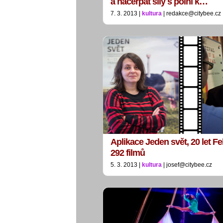
a načerpat síly s polní k…
7. 3. 2013 |
kultura
| redakce@citybee.cz
Aplikace Jeden svět, 20 let Fe
292 filmů
5. 3. 2013 |
kultura
| josef@citybee.cz