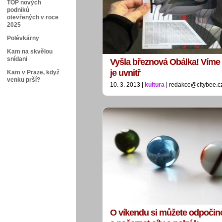
TOP nových
podniků
otevřených v roce
2025
Polévkárny
Kam na skvělou
snídani
Vyšla březnová Obálka! Víme
je uvnitř
Kam v Praze, když
venku prší?
10. 3. 2013 |
kultura
| redakce@citybee.c
O víkendu si můžete odpočino