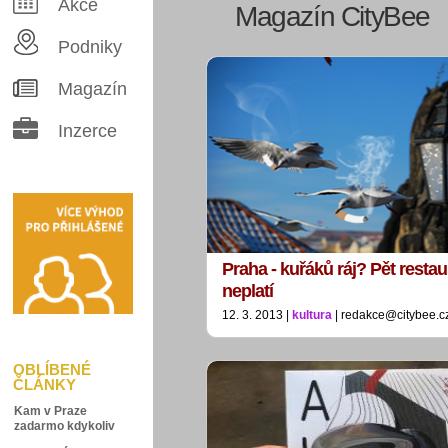
Akce
Magazín CityBee
Podniky
Magazín
Inzerce
Praha - kuřáků ráj? Pět restau
neplatí
12. 3. 2013 |
kultura
| redakce@citybee.c
OBLÍBENÉ
ČLÁNKY
Kam v Praze
zadarmo kdykoliv