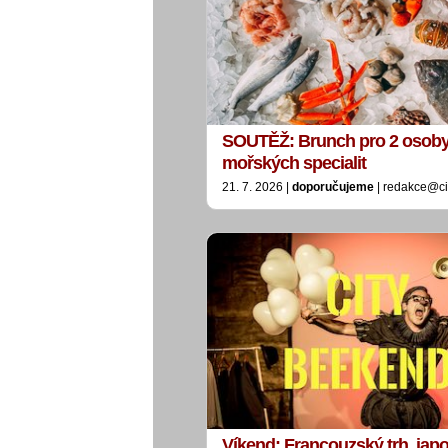
SOUTĚŽ: Brunch pro 2 osoby
mořských specialit
21. 7. 2026 |
doporučujeme
| redakce@ci
Víkend: Francouzský trh, jap