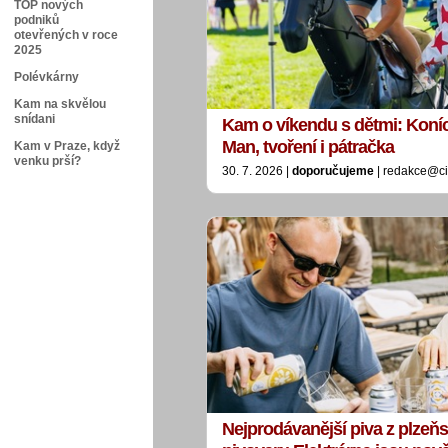
TOP nových
podniků
otevřených v roce
2025
Polévkárny
Kam na skvělou
snídani
Kam o víkendu s dětmi: Koníci
Man, tvoření i pátračka
Kam v Praze, když
venku prší?
30. 7. 2026 |
doporučujeme
| redakce@ci
Nejprodávanější piva z plzeň