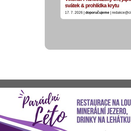
svátek & prohlídka krytu
17. 7. 2026 |
doporučujeme
| redakce@ci