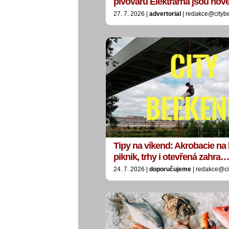
pivovaru Elektrárna jsou no
27. 7. 2026 |
advertorial
| redakce@cityb
Tipy na víkend: Akrobacie na 
piknik, trhy i otevřená zahra…
24. 7. 2026 |
doporučujeme
| redakce@ci