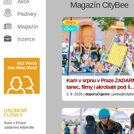
Akce
Magazín CityBee
Podniky
Magazín
Inzerce
Kam v srpnu v Praze ZADAR
tanec, filmy i akrobaté pod š
3. 8. 2026 |
doporučujeme
| petra@citybe
OBLÍBENÉ
ČLÁNKY
Kam v Praze
zadarmo kdykoliv