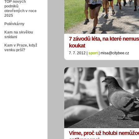
TOP nových
podniků
otevřených v roce
2025
Polévkárny
Kam na skvělou
snídani
7 závodů léta, na které nemus
koukat
Kam v Praze, když
venku prší?
7. 7. 2012 |
sport
| misa@citybee.cz
Víme, proč už holubi nemůžou