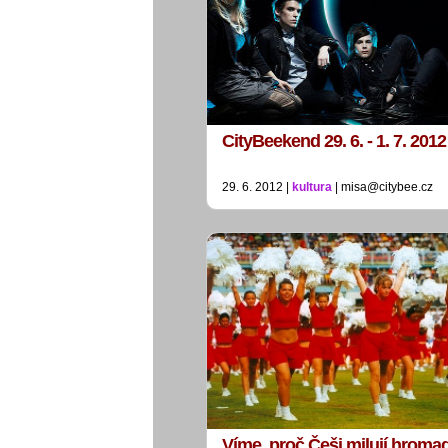
CityBeekend 29. 6. - 1. 7. 2012
29. 6. 2012 |
kultura
| misa@citybee.cz
Víme, proč Češi milují hroma