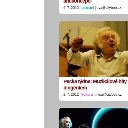
antikoncepci
4. 7. 2012 |
poznání
| eva@citybee.cz
Pecka týdne: Muzikálové hity
dirigentem
2. 7. 2012 |
kultura
| misa@citybee.cz