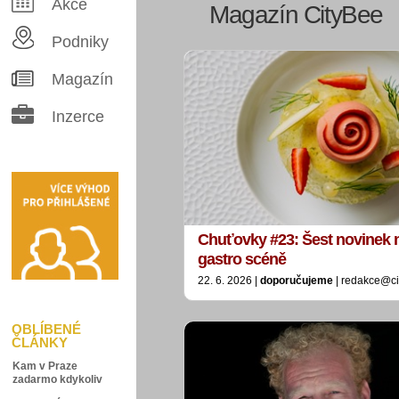
Akce
Magazín CityBee
Podniky
Magazín
Inzerce
Chuťovky #23: Šest novinek 
gastro scéně
22. 6. 2026 |
doporučujeme
| redakce@ci
OBLÍBENÉ
ČLÁNKY
Kam v Praze
zadarmo kdykoliv