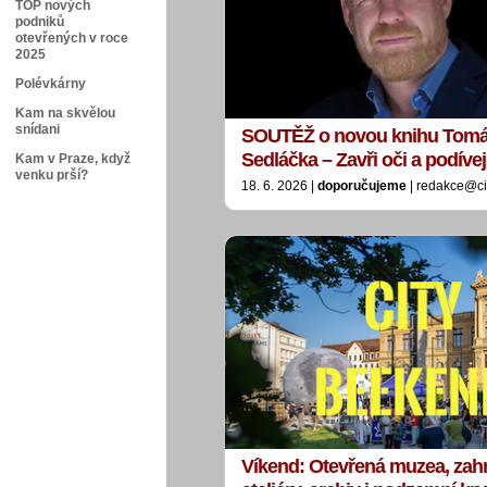
TOP nových
podniků
otevřených v roce
2025
Polévkárny
Kam na skvělou
snídani
SOUTĚŽ o novou knihu Tom
Sedláčka – Zavři oči a podívej
Kam v Praze, když
venku prší?
18. 6. 2026 |
doporučujeme
| redakce@ci
Víkend: Otevřená muzea, zah