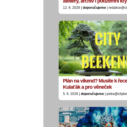
ateliéry, archiv i podzemní kry
12. 6. 2026 |
doporučujeme
| redakce@ci
Plán na víkend? Musíte k řece
Kulaťák a pro věneček
5. 6. 2026 |
doporučujeme
| petra@citybe