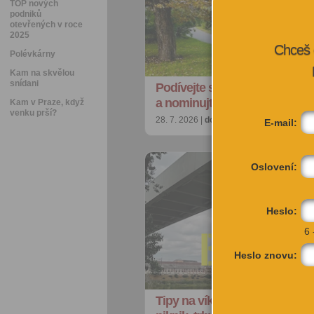
TOP nových
podniků
otevřených v roce
2025
Chceš 
Polévkárny
Kam na skvělou
snídani
Podívejte se na nejkrásnější p
a nominujte jiné strom…
Kam v Praze, když
venku prší?
28. 7. 2026 |
doporučujeme
| redakce@ci
E-mail:
Oslovení:
Heslo:
6 
Heslo znovu:
Tipy na víkend: Akrobacie na 