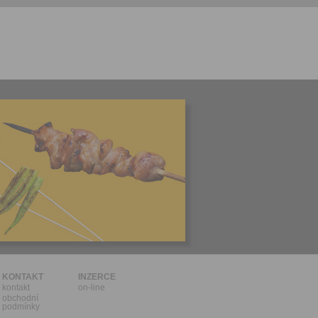
l.
stávat
te souhlas
ných
zesílání
h sdělení
ngových
e v Praze.
ti let, nebo
u se
 pro tento
hoto
te starší 16
hoto
e, že jste
KONTAKT
INZERCE
kontakt
on-line
lasíte s
obchodní
podmínky