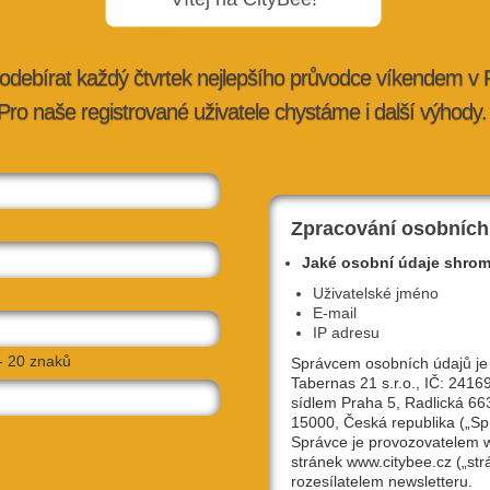
odebírat každý čtvrtek nejlepšího průvodce víkendem v
Pro naše registrované uživatele chystáme i další výhody.
ražské aleje
Nejprodávanější piva z plzeňského
pivovaru Elektrárna jsou nově b…
tybee.cz
27. 7. 2026 |
advertorial
| redakce@citybee.cz
Zpracování osobních
Jaké osobní údaje shro
Uživatelské jméno
E-mail
IP adresu
- 20 znaků
Správcem osobních údajů je
Tabernas 21 s.r.o., IČ: 2416
sídlem Praha 5, Radlická 66
15000, Česká republika („Sp
Správce je provozovatelem
stránek www.citybee.cz („str
lávce,
Hostivařská přehrada: Objevte místo, kd
rozesílatelem newsletteru.