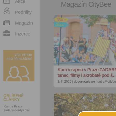
Akce
Magazín CityBee
Podniky
Magazín
Inzerce
Kam v srpnu v Praze ZADAR
tanec, filmy i akrobaté pod š
3. 8. 2026 |
doporučujeme
| petra@citybe
OBLÍBENÉ
ČLÁNKY
Kam v Praze
zadarmo kdykoliv