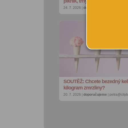
piknik, trhy i otevřená zahra…
24. 7. 2026 |
doporučujeme
| redakce@ci
SOUTĚŽ: Chcete bezedný ke
kilogram zmrzliny?
20. 7. 2026 |
doporučujeme
| petra@city