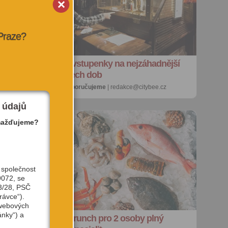
 Praze?
SOUTĚŽ o vstupenky na nejzáhadnější
výstavu všech dob
27. 7. 2026 |
doporučujeme
| redakce@citybee.cz
 údajů
mažďujeme?
 společnost
9072, se
3/28, PSČ
rávce“).
 webových
ánky“) a
e
SOUTĚŽ: Brunch pro 2 osoby plný