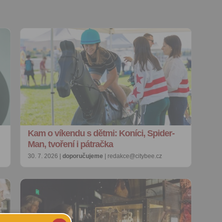
Kam o víkendu s dětmi: Koníci, Spider-
Man, tvoření i pátračka
30. 7. 2026 |
doporučujeme
| redakce@citybee.cz