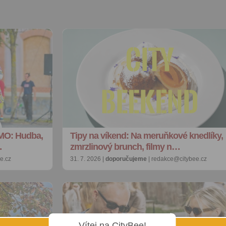
MO: Hudba,
Tipy na víkend: Na meruňkové knedlíky,
…
zmrzlinový brunch, filmy n…
e.cz
31. 7. 2026 |
doporučujeme
| redakce@citybee.cz
Vítej na CityBee!