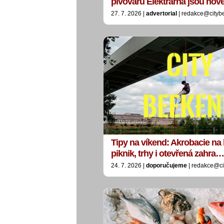
pivovaru Elektrárna jsou no
27. 7. 2026 |
advertorial
| redakce@cityb
Tipy na víkend: Akrobacie na 
piknik, trhy i otevřená zahra…
24. 7. 2026 |
doporučujeme
| redakce@ci