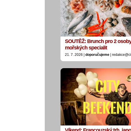
SOUTĚŽ: Brunch pro 2 osoby
mořských specialit
21. 7. 2026 |
doporučujeme
| redakce@ci
Víkend: Francouzský trh, jap