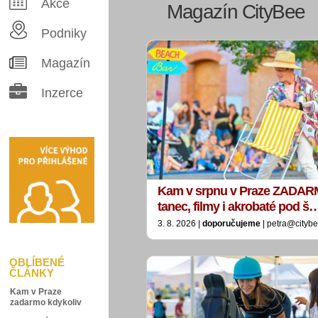
Akce
Magazín CityBee
Podniky
Magazín
Inzerce
Kam v srpnu v Praze ZADAR
tanec, filmy i akrobaté pod š
3. 8. 2026 |
doporučujeme
| petra@citybe
OBLÍBENÉ
ČLÁNKY
Kam v Praze
zadarmo kdykoliv