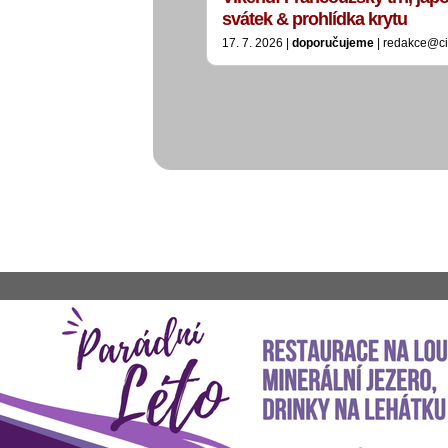
svátek & prohlídka krytu
17. 7. 2026 |
doporučujeme
| redakce@ci