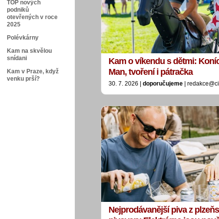
TOP nových
podniků
otevřených v roce
2025
Polévkárny
Kam na skvělou
snídani
Kam o víkendu s dětmi: Koníci
Man, tvoření i pátračka
Kam v Praze, když
venku prší?
30. 7. 2026 |
doporučujeme
| redakce@ci
Nejprodávanější piva z plzeň