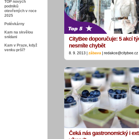
TOP nových
podniků
otevřených v roce
2025
Polévkárny
Kam na skvělou
snídani
CityBee doporučuje: 5 akcí tý
nesmíte chybět
Kam v Praze, když
venku prší?
8. 9. 2013 |
zábava
| redakce@citybee.cz
Čeká nás gastronomický i ex