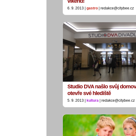
víkend!
6. 9. 2013 |
gastro
| redakce@citybee.cz
Studio DVA našlo svůj domov 
otevře své hlediště
5. 9. 2013 |
kultura
| redakce@citybee.cz