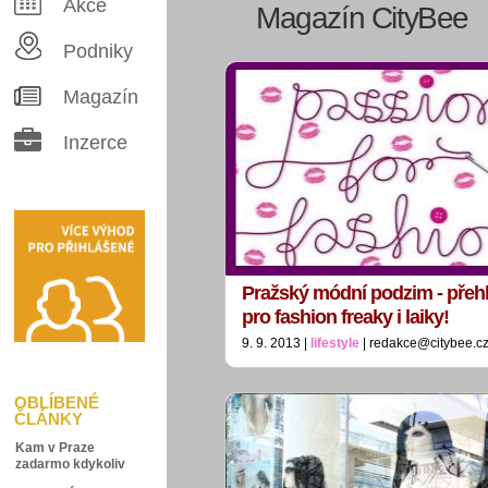
Akce
Magazín CityBee
Podniky
Magazín
Inzerce
Pražský módní podzim - přehl
pro fashion freaky i laiky!
9. 9. 2013 |
lifestyle
| redakce@citybee.c
OBLÍBENÉ
ČLÁNKY
Kam v Praze
zadarmo kdykoliv