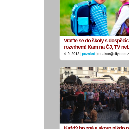
Vraťte se do školy s dospělá
rozvrhem! Kam na ČJ, TV ne
4. 9. 2013 |
poznání
| redakce@citybee.cz
Každý ho zná a skoro nikdo n