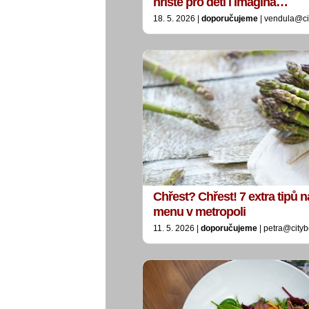
hřiště pro děti i Imaginá…
18. 5. 2026 |
doporučujeme
| vendula@ci
Chřest? Chřest! 7 extra tipů 
menu v metropoli
11. 5. 2026 |
doporučujeme
| petra@cityb