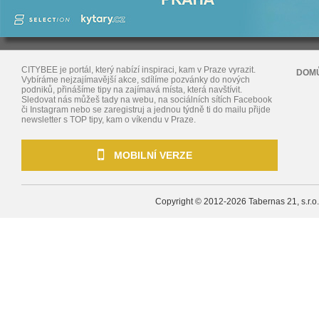
CITYBEE je portál, který nabízí inspiraci, kam v Praze vyrazit.
DOM
Vybíráme nejzajímavější akce, sdílíme pozvánky do nových
podniků, přinášíme tipy na zajímavá místa, která navštívit.
Sledovat nás můžeš tady na webu, na sociálních sítích Facebook
či Instagram nebo se zaregistruj a jednou týdně ti do mailu přijde
newsletter s TOP tipy, kam o víkendu v Praze.
MOBILNÍ VERZE
Copyright © 2012-2026
Tabernas 21, s.r.o.