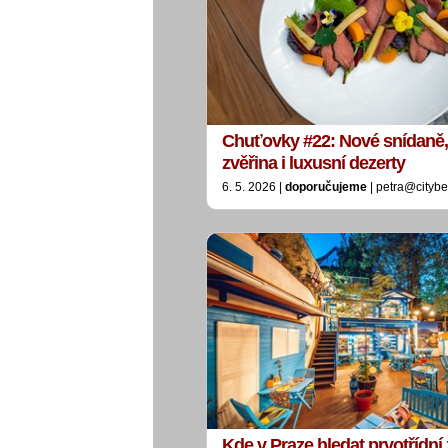
Chuťovky #22: Nové snídaně, 
zvěřina i luxusní dezerty
6. 5. 2026 |
doporučujeme
| petra@citybe
Kde v Praze hledat prvotřídní