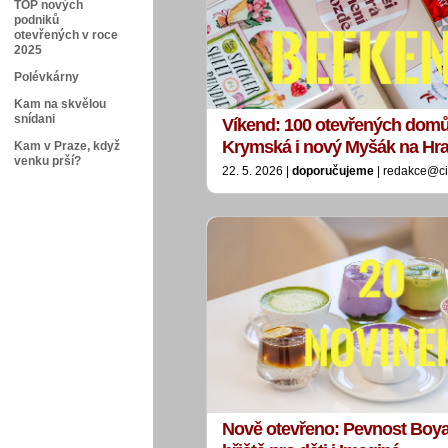
TOP nových
podniků
otevřených v roce
2025
Polévkárny
Kam na skvělou
snídani
Víkend: 100 otevřených domů
Krymská i nový Myšák na Hr
Kam v Praze, když
venku prší?
22. 5. 2026 |
doporučujeme
| redakce@ci
Nově otevřeno: Pevnost Boyar