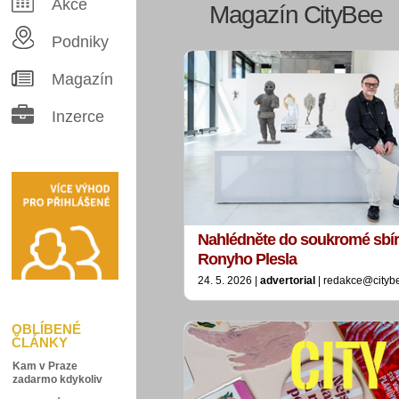
Akce
Magazín CityBee
Podniky
Magazín
Inzerce
Nahlédněte do soukromé sbí
Ronyho Plesla
24. 5. 2026 |
advertorial
| redakce@cityb
OBLÍBENÉ
ČLÁNKY
Kam v Praze
zadarmo kdykoliv