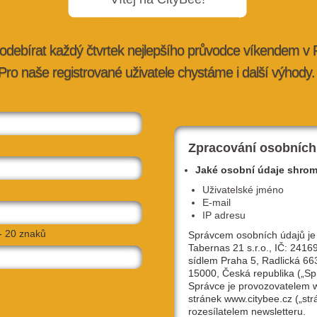
odebírat každý čtvrtek nejlepšího průvodce víkendem v
Pro naše registrované uživatele chystáme i další výhody.
ražské aleje
Nejprodávanější piva z plzeňského
pivovaru Elektrárna jsou nově b…
tybee.cz
27. 7. 2026 |
advertorial
| redakce@citybee.cz
Zpracování osobních
Jaké osobní údaje shro
Uživatelské jméno
E-mail
IP adresu
- 20 znaků
Správcem osobních údajů je
Tabernas 21 s.r.o., IČ: 2416
sídlem Praha 5, Radlická 66
15000, Česká republika („Sp
Správce je provozovatelem
stránek www.citybee.cz („str
lávce,
Hostivařská přehrada: Objevte místo, kd
rozesílatelem newsletteru.