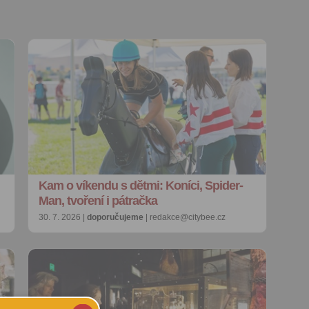
Kam o víkendu s dětmi: Koníci, Spider-
Man, tvoření i pátračka
30. 7. 2026 |
doporučujeme
| redakce@citybee.cz