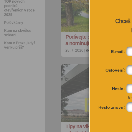
TOP nových
podniků
otevřených v roce
2025
Chceš 
Polévkárny
Kam na skvělou
snídani
Podívejte se na nejkrásnější p
a nominujte jiné strom…
Kam v Praze, když
venku prší?
28. 7. 2026 |
doporučujeme
| redakce@ci
E-mail:
Oslovení:
Heslo:
6 
Heslo znovu:
Tipy na víkend: Akrobacie na 