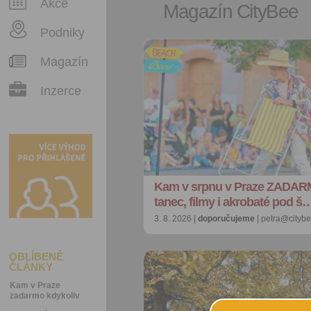
Akce
Magazín CityBee
Podniky
Magazín
Inzerce
Kam v srpnu v Praze ZADAR
tanec, filmy i akrobaté pod š
3. 8. 2026 |
doporučujeme
| petra@citybe
OBLÍBENÉ
ČLÁNKY
Kam v Praze
zadarmo kdykoliv