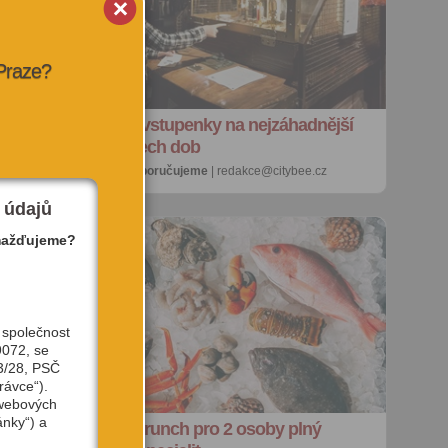
 Praze?
SOUTĚŽ o vstupenky na nejzáhadnější
výstavu všech dob
27. 7. 2026 |
doporučujeme
| redakce@citybee.cz
 údajů
mažďujeme?
 společnost
9072, se
3/28, PSČ
rávce“).
 webových
ánky“) a
e
SOUTĚŽ: Brunch pro 2 osoby plný