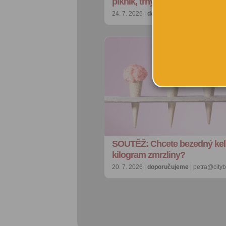
piknik, trhy i otevřená zahra…
24. 7. 2026 |
doporučujeme
| redakce@ci
SOUTĚŽ: Chcete bezedný ke
kilogram zmrzliny?
20. 7. 2026 |
doporučujeme
| petra@city