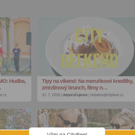
MO: Hudba,
Tipy na víkend: Na meruňkové knedlíky,
…
zmrzlinový brunch, filmy n…
e.cz
31. 7. 2026 |
doporučujeme
| redakce@citybee.cz
Vítej na CityBee!