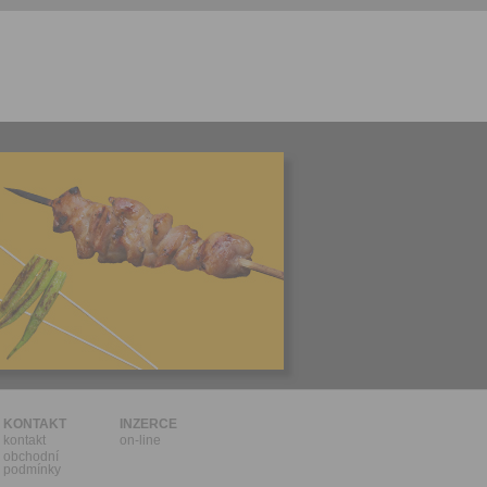
l.
stávat
te souhlas
ných
zesílání
h sdělení
ngových
e v Praze.
ti let, nebo
u se
 pro tento
hoto
te starší 16
hoto
e, že jste
KONTAKT
INZERCE
kontakt
on-line
lasíte s
obchodní
podmínky