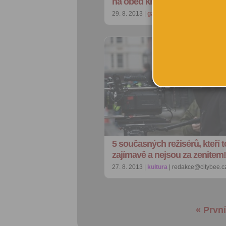
na oběd kravaťáci, hipstři a 
29. 8. 2013 |
gastro
| misa@citybee.cz
5 současných režisérů, kteří t
zajímavě a nejsou za zenitem!
27. 8. 2013 |
kultura
| redakce@citybee.c
« První