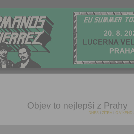
Objev to nejlepší z Prahy
DNES
i
ZÍTRA
i
O VÍKEND