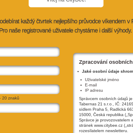
odebírat každý čtvrtek nejlepšího průvodce víkendem v
Pro naše registrované uživatele chystáme i další výhody.
vadlo
CityBeekend: Léto nekončí!
30. 8. 2013 |
kultura
| redakce@citybee.cz
Zpracování osobních
Jaké osobní údaje shro
Uživatelské jméno
E-mail
IP adresu
- 20 znaků
Správcem osobních údajů je
Tabernas 21 s.r.o., IČ: 2416
sídlem Praha 5, Radlická 66
15000, Česká republika („Sp
Správce je provozovatelem
stránek www.citybee.cz („str
am chodí
Z naší pošty aneb sedm novinek, co
rozesílatelem newsletteru.