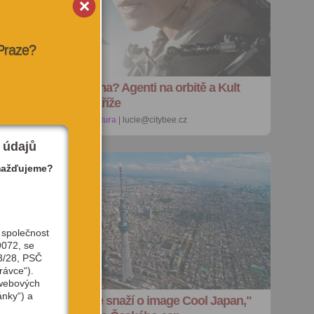
 Praze?
Na co do kina? Agenti na orbitě a Kult
hákového kříže
29. 8. 2013 |
kultura
| lucie@citybee.cz
 údajů
mažďujeme?
 společnost
9072, se
3/28, PSČ
rávce“).
 webových
ánky“) a
"Japonci se snaží o image Cool Japan,"