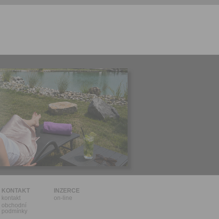
l.
stávat
te souhlas
ných
zesílání
h sdělení
ngových
e v Praze.
ti let, nebo
u se
 pro tento
hoto
te starší 16
hoto
e, že jste
KONTAKT
INZERCE
kontakt
on-line
lasíte s
obchodní
podmínky