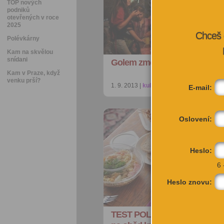
TOP nových
podniků
otevřených v roce
2025
Chceš 
Polévkárny
Kam na skvělou
snídani
Golem změní váš názor na di
Kam v Praze, když
venku prší?
1. 9. 2013 |
kultura
| redakce@citybee.cz
E-mail:
Oslovení:
Heslo:
6 
Heslo znovu:
TEST POLÉVKÁREN: Víme, k