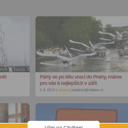
ně!
Párty se po létu vrací do Prahy, máme
pro vás 6 nejlepších v září!
3. 9. 2013 |
zábava
| redakce@citybee.cz
Vítej na CityBee!