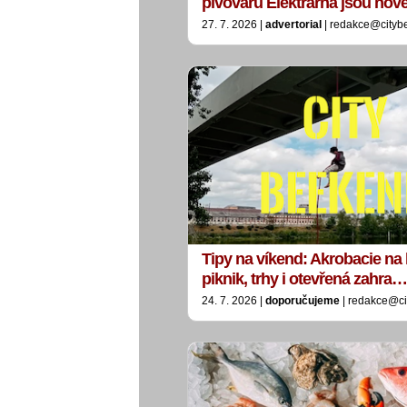
pivovaru Elektrárna jsou no
27. 7. 2026 |
advertorial
| redakce@cityb
Tipy na víkend: Akrobacie na 
piknik, trhy i otevřená zahra…
24. 7. 2026 |
doporučujeme
| redakce@ci