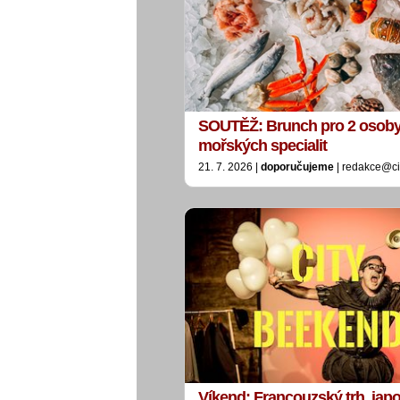
SOUTĚŽ: Brunch pro 2 osoby
mořských specialit
21. 7. 2026 |
doporučujeme
| redakce@ci
Víkend: Francouzský trh, jap