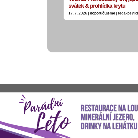
svátek & prohlídka krytu
17. 7. 2026 |
doporučujeme
| redakce@ci