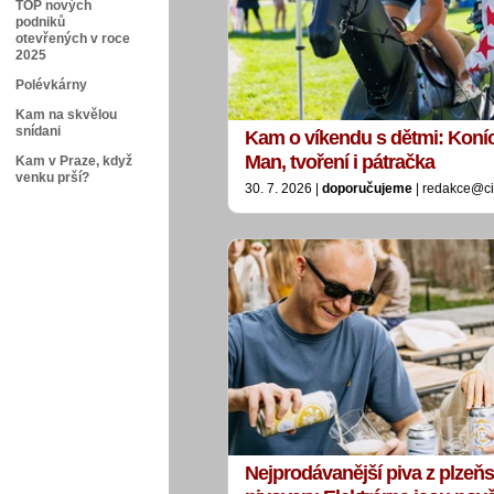
TOP nových
podniků
otevřených v roce
2025
Polévkárny
Kam na skvělou
snídani
Kam o víkendu s dětmi: Koníci
Man, tvoření i pátračka
Kam v Praze, když
venku prší?
30. 7. 2026 |
doporučujeme
| redakce@ci
Nejprodávanější piva z plzeň