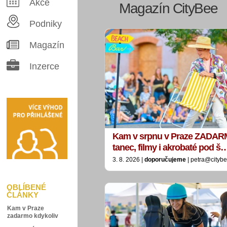
Akce
Magazín CityBee
Podniky
Magazín
Inzerce
Kam v srpnu v Praze ZADAR
tanec, filmy i akrobaté pod š
3. 8. 2026 |
doporučujeme
| petra@citybe
OBLÍBENÉ
ČLÁNKY
Kam v Praze
zadarmo kdykoliv