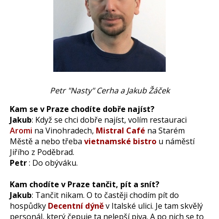
Petr "Nasty" Cerha a Jakub Žáček
Kam se v Praze chodíte dobře najíst?
Jakub
: Když se chci dobře najíst, volím restauraci
Aromi
na Vinohradech,
Mistral Café
na Starém
Městě a nebo třeba
vietnamské bistro
u náměstí
Jiřího z Poděbrad.
Petr
: Do obýváku.
Kam chodíte v Praze tančit, pít a snít?
Jakub
: Tančit nikam. O to častěji chodím pít do
hospůdky
Decentní dýně
v Italské ulici. Je tam skvělý
personál, který čepuje ta nelepší piva. A po nich se to