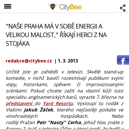
CityBee
"NAŠE PRAHA MÁ V SOBĚ ENERGII A
VELIKOU MALOST," ŘÍKAJÍ HERCI Z NA
STOJÁKA
redakce@citybee.cz
| 1. 3. 2013
Určitě jste je zahlédli v televizi. Skvělé stand-up
komedie, v nichž baviči rozesmívají publikum svými
vtipy, historkami, zpěvem či improvizovanými
scénkami. Pokud chcete zažít na vlastní kůži tuto
specialitu angloamerických barů, vyrazte 7. března na
představení
do
Yard Resortu
. Vystoupí tu rodák z
Vlašimi
Jakub Žáček
, kterého nejčastěji potkáte ve
vinohradských hospůdkách. Nebo
rodilý Pražan
Petr "Nasty" Cerha
, jehož hlas znáte z
Evropy 2, tvář z televize Óčko a který tvrdí, že bydlí v