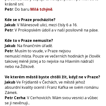
krásně sní.
Petr
: Do baru
Milá tchýně
.
Kde se v Praze procházíte?
Jakub
: V Mánesově ulici, mezi čísly 6 a 16.
Petr
: V Prokopském údolí a v naší posilovně na páse.
Kde to v Praze nemusíte?
Jakub
: Na finančním úřadě.
Petr
: Musím to vsude, v Praze nejsou
nemusící místa. Pouze ve večerních hodinách je člověk
takovej méně jistej a to nejvíce na Hlavním nádraží
nebo na Žižkově.
Ve kterém městě byste chtěli žít, když ne v Praze?
Jakub
Ve Frýdlantě v Čechách, ve městě jehož
absurdní kvality ocenil i Franz Kafka ve svém románu
Zámek.
Petr Cerha
: V Cerhovicích. Mám svou vesnici a vůbec
se ji nevěnuji...