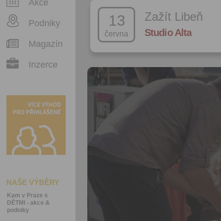
Akce
Zažít Libeň
13
Podniky
Studio Alta
června
Magazín
Inzerce
NAŠE VÝBĚRY
Kam v Praze s
DĚTMI - akce &
podniky