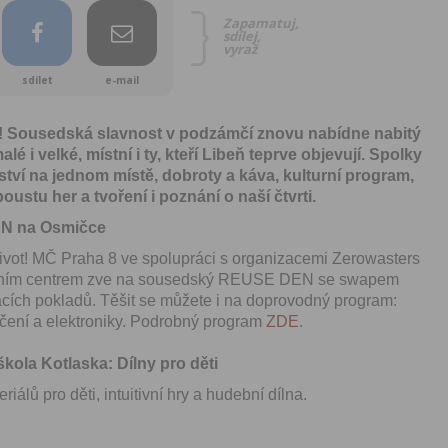
Zapamatuj,
sdílej,
vyraž
sdílet
e-mail
! Sousedská slavnost v podzámčí znovu nabídne nabitý
é i velké, místní i ty, kteří Libeň teprve objevují. Spolky
tví na jednom místě, dobroty a káva, kulturní program,
oustu her a tvoření i poznání o naší čtvrti.
N na Osmičce
život! MČ Praha 8 ve spolupráci s organizacemi Zerowasters
tním centrem zve na sousedský REUSE DEN se swapem
cích pokladů. Těšit se můžete i na doprovodný program:
čení a elektroniky. Podrobný program
ZDE
.
kola Kotlaska: Dílny pro děti
iálů pro děti, intuitivní hry a hudební dílna.