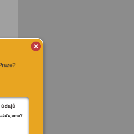
 Praze?
 údajů
mažďujeme?