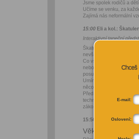
Jsme spolek rodičů a dětí
Učíme se venku, za každé
Zajímá nás neformální vzd
15:00
Eli a kol.: Škatule
Interaktivní taneční předs
Škatulení zve do světa fa
nevšedního. Stačí otevřít 
Co všechno může představo
Chceš 
nebo v nich někdo bydlí? 
posunout, přestavět neb
Umíme odhadnout co nebo 
něco svěřit? Vím odkud kr
Představení v sobě propoj
E-mail:
technologie. Seznamuje dě
zákonech, přepravě a cesto
Oslovení:
15:50
Tanečně-pohybová
Věková kategorie
Heslo: