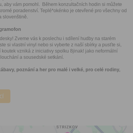
zpracováním osobních údajů
je tu, aby vám pomohl. Během konzultačních hodin si můžete
vytvoření Vašeho uživatelsk
romé poradenství. Teplé*okénko je otevřené pro všechny od
nezbytného pro přihlášení už
a slovenštině.
webových stránkách a využití
základních funkcí. Souhlas j
dobu existence uživatelskéh
 gramofon
jeho odstranění, nebo do od
 desky! Zveme vás k poslechu i sdílení hudby na starém
Vašeho souhlasu se zpraco
osobních údajů pro tento úče
 si vlastní vinyl nebo si vyberte z naší sbírky a pusťte si,
koutek vzniká z iniciativy spolku 8jinak! jako neformální
slouchání a sousedské setkání.
Newsletter:
Zaškrtnutím políčka „Chci do
bavy, poznání a her pro malé i velké, pro celé rodiny,
emailem newsletter“ uděluje
se zpracováním výše uvede
osobních údajů za účelem ro
redakčních a marketingovýc
Správcem, zejména marketi
CÍ
materiálů a pozvánek na akc
Souhlas je udělen po dobu pě
do odvolání Vašeho souhlas
zpracováním osobních údajů
účel.
Vyplněním a odesláním to
formuláře potvrzujete, že js