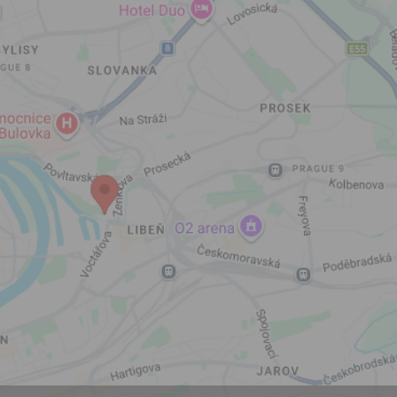
let.
Vyplněním a odesláním to
formuláře rovněž potvrzujet
si přečetl(a)
Všeobecné a
obchodní podmínky
a souh
jejich obsahem.