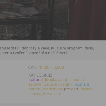
sousedství, dobroty a káva, kulturní program, dílny,
her a tvoření i poznání o naší čtvrti.
ČAS:
11:00 - 22:00
KATEGORIE:
kultura
|divadla, ostatní, hudba,
zábava
| zábava - ostatní,
poznání
|
ostatní, workshopy
pro děti
| divadlo,
zábava, kreativita,