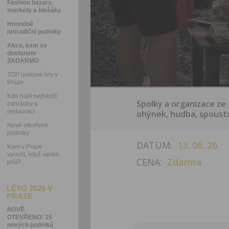
Fashion bazary,
markety a blešáky
Hooodně
netradiční podniky
Akce, kam se
dostanete
ZADARMO
TOP únikové hry v
Praze
Kde najít nejhezčí
Spolky a organizace ze 
zahrádky u
restaurací
ohýnek, hudba, spoustu 
Nově otevřené
podniky
DATUM:
13. 06. 26
Kam v Praze
vyrazit, když venku
CENA:
Zdarma
prší?
LÉTO 2026 V
PRAZE
NOVĚ
OTEVŘENO: 15
nových podniků