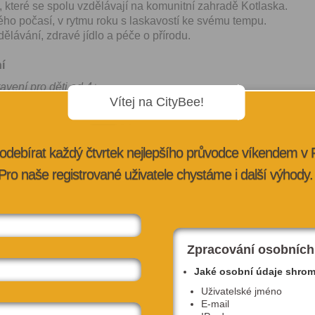
, které se spolu vzdělávají na komunitní zahradě Kotlaska.
ho počasí, v rytmu roku s laskavostí ke svému tempu.
ělávání, zdravé jídlo a péče o přírodu.
ní
tavení pro děti od 4+
Vítej na CityBee!
ntazie, v němž se i zdánlivě obyčejné věci mění v něco
oči, zapnout představivost, rozhýbat se a hrát si.
vat krabice? A co teprve když jich je víc, jsou různě velké
odebírat každý čtvrtek nejlepšího průvodce víkendem v
Jak je můžeme zabydlet my? Přemístit, poslat, přeskočit,
o oběhnout? Jak prožíváme překvapení? Jsme zvědaví?
Pro naše registrované uživatele chystáme i další výhody.
kdo je uvnitř krabice? Jak zní? Jak je těžká? Můžeme jí
abice přicestovala a jak dlouhou cestu urazila? A kam patří?
uje tanec, živou hudbu, performanci, prvky improvizace i
ti s uvažováním o prostoru a architektuře, o fyzikálních
vání krabic, ale i důležitosti přání a snů.
Zpracování osobních
 dílna na motivy inscenace Škatulení
Jaké osobní údaje shro
Uživatelské jméno
: 4+
E-mail