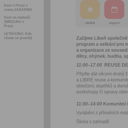
Kam v Praze v
srpnu ZADARMO
Kam na nejlepší
ZMRZLINU v
oblíbit
export
Praze
LETNÍ KINA: Kde
Zažijme Libeň společně
všude se promítá
program a setkání pro mal
a organizace ze souseds
dílny, ohýnek, hudba, sp
11:00–17:00
REUSE DE
Přijďte dát věcem druhý 
a LIBRE reuse a komuni
oblečení, doplňků a domá
workshopy či opravy oble
11:00–14:00
Komunitní š
Vyrábění z přírodních mater
Škola v zahradě