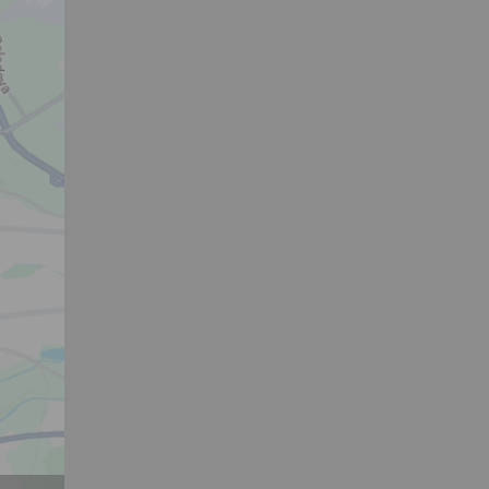
hoto
e, že jste
lasíte s