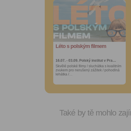
Přidat do
Přidat do
oblíbených
oblíbených
Sdílet:
Sdílet:
Facebook
Facebook
export do
export do
kalendáře
kalendáře
Léto s polským filmem
Léto s polským filmem
Více výhod pro
Více výhod pro
přihlášené
přihlášené
16.07. - 03.09.
16.07. - 03.09.
Polský institut v Pra…
Polský institut v Pra…
Skvělé polské filmy / sluchátka s kvalitním
Skvělé polské filmy / sluchátka s kvalitním
zvukem pro nerušený zážitek / pohodlná
zvukem pro nerušený zážitek / pohodlná
lehátka /…
lehátka /…
Také by tě mohlo zají