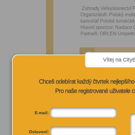
Zahrady Velvyslanectví P
Organizátoři: Polský inst
kancelář Polské turistic
Hlavní sponzor: Nadace O
Partneři: ORLEN Unipetro
VÍCE INFORMA
Vítej na City
Chceš odebírat každý čtvrtek nejlepší
Pro naše registrované uživatele c
E-mail:
Oslovení: