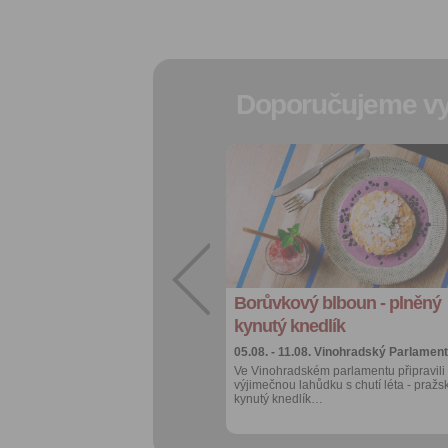
Doporučujeme vy
Přidat do
oblíbených
Sdílet:
Facebook
export do
kalendáře
Borůvkový blboun - plněný
Více výhod pro
přihlášené
kynutý knedlík
05.08. - 11.08.
Vinohradský Parlament
Ve Vinohradském parlamentu připravili
výjimečnou lahůdku s chutí léta - pražs
kynutý knedlík…