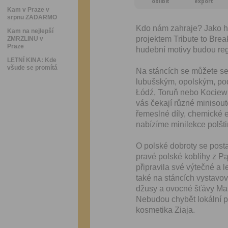
oblíbit
export
Kam v Praze v
srpnu ZADARMO
Kdo nám zahraje? Jako hl
Kam na nejlepší
projektem Tribute to Break
ZMRZLINU v
Praze
hudební motivy budou reg
LETNÍ KINA: Kde
všude se promítá
Na stáncích se můžete se
lubušským, opolským, po
Łódź, Toruň nebo Kociewi
vás čekají různé minisou
řemeslné díly, chemické
nabízíme minilekce polšti
O polské dobroty se post
pravé polské koblihy z 
připravila své výtečné a 
také na stáncích vystavo
džusy a ovocné šťávy Mas
Nebudou chybět lokální pr
kosmetika Ziaja.