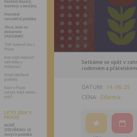
Fashion bazary,
markety a blešáky
Hooodně
netradiční podniky
Akce, kam se
dostanete
ZADARMO
TOP únikové hry v
Praze
Kde najít nejhezčí
Setkáme se opět v zahr
zahrádky u
restaurací
rodinném a přátelském 
Nově otevřené
podniky
DATUM:
14. 06. 25
Kam v Praze
vyrazit, když venku
CENA:
Zdarma
prší?
LÉTO 2026 V
PRAZE
NOVĚ
OTEVŘENO: 15
nových podniků