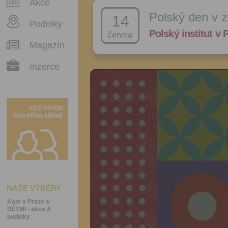
Akce
Polský den v 
14
Podniky
Polský institut v 
června
Magazín
Inzerce
NAŠE VÝBĚRY
Kam v Praze s
DĚTMI - akce &
podniky