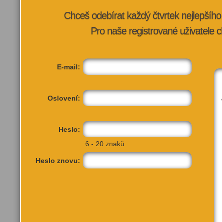
Chceš odebírat každý čtvrtek nejlepší
Pro naše registrované uživatele c
E-mail:
Oslovení:
Heslo:
TATO AK
6 - 20 znaků
Heslo znovu:
Další akce pořadatele:
Přidat do
Přidat do
oblíbených
oblíbených