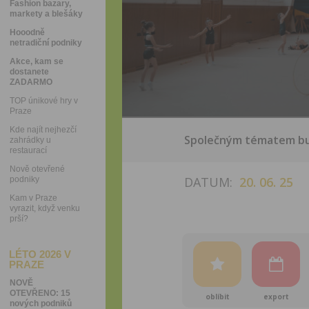
Fashion bazary,
markety a blešáky
Hooodně
netradiční podniky
Akce, kam se
dostanete
ZADARMO
TOP únikové hry v
Praze
Kde najít nejhezčí
Společným tématem budo
zahrádky u
restaurací
Nově otevřené
DATUM:
20. 06. 25
podniky
Kam v Praze
vyrazit, když venku
prší?
LÉTO 2026 V
PRAZE
NOVĚ
OTEVŘENO: 15
oblíbit
export
nových podniků