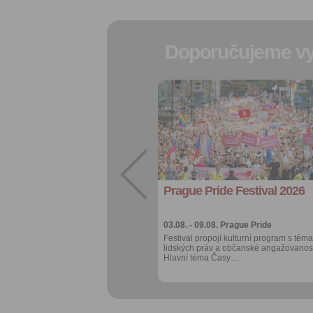
Doporučujeme vy
Přidat do
oblíbených
Sdílet:
Facebook
export do
kalendáře
Prague Pride Festival 2026
Více výhod pro
přihlášené
03.08. - 09.08.
Prague Pride
Festival propojí kulturní program s téma
lidských práv a občanské angažovanost
Hlavní téma Časy…