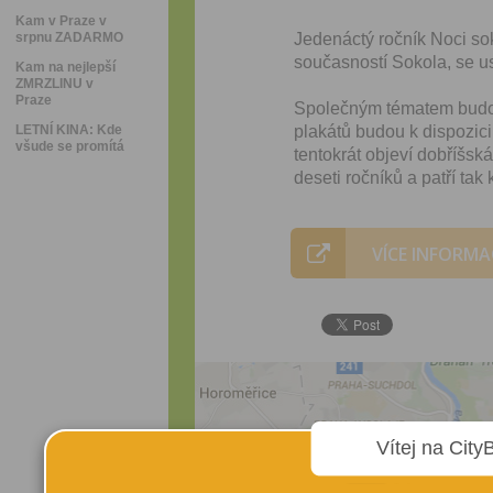
Kam v Praze v
srpnu ZADARMO
Jedenáctý ročník Noci sok
současností Sokola, se u
Kam na nejlepší
ZMRZLINU v
Praze
Společným tématem budou 
LETNÍ KINA: Kde
plakátů budou k dispozici
všude se promítá
tentokrát objeví dobříšsk
deseti ročníků a patří tak
VÍCE INFORMA
Vítej na City