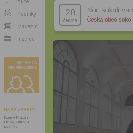
Akce
Noc sokoloven
20
Podniky
Česká obec sokol
června
Magazín
Inzerce
NAŠE VÝBĚRY
Kam v Praze s
DĚTMI - akce &
podniky