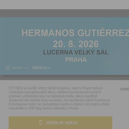
CITYBEE je portál, který nabízí inspiraci, kam v Praze vyrazit.
DOM
Vybíráme nejzajímavější akce, sdílíme pozvánky do nových
podniků, přinášíme tipy na zajímavá místa, která navštívit.
Sledovat nás můžeš tady na webu, na sociálních sítích Facebook
či Instagram nebo se zaregistruj a jednou týdně ti do mailu přijde
newsletter s TOP tipy, kam o víkendu v Praze.
MOBILNÍ VERZE