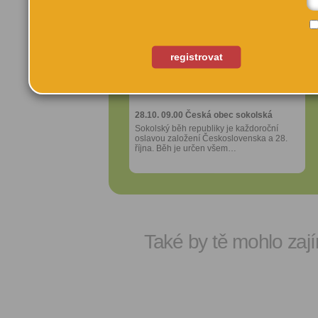
Sdílet:
Sdílet:
Facebook
Facebook
export do
export do
registrovat
kalendáře
kalendáře
Sokolský běh republiky 2026
Sokolský běh republiky 2026
Více výhod pro
Více výhod pro
přihlášené
přihlášené
28.10. 09.00
28.10. 09.00
Česká obec sokolská
Česká obec sokolská
Sokolský běh republiky je každoroční
Sokolský běh republiky je každoroční
oslavou založení Československa a 28.
oslavou založení Československa a 28.
října. Běh je určen všem…
října. Běh je určen všem…
Také by tě mohlo zají