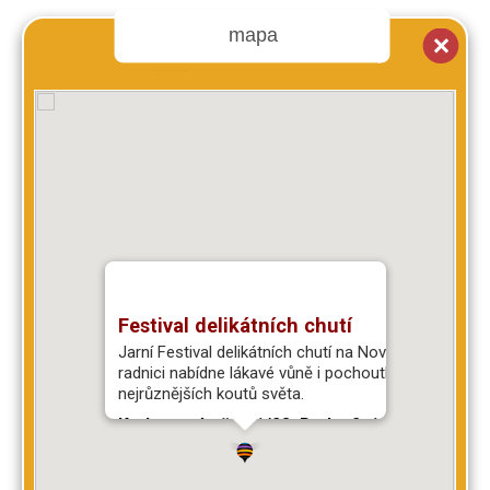
mapa
Festival delikátních chutí
Jarní Festival delikátních chutí na Novoměstské
radnici nabídne lákavé vůně i pochoutky z
nejrůznějších koutů světa.
Karlovo náměstí 1/23, Praha 2, 120 00