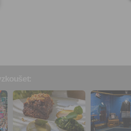
si přečetl(a)
Všeobecné a
obchodní podmínky
a souh
jejich obsahem.
zkoušet:
Přidat do
Přidat do
oblíbených
oblíbených
Sdílet:
Sdílet:
Facebook
Facebook
export do
export do
kalendáře
kalendáře