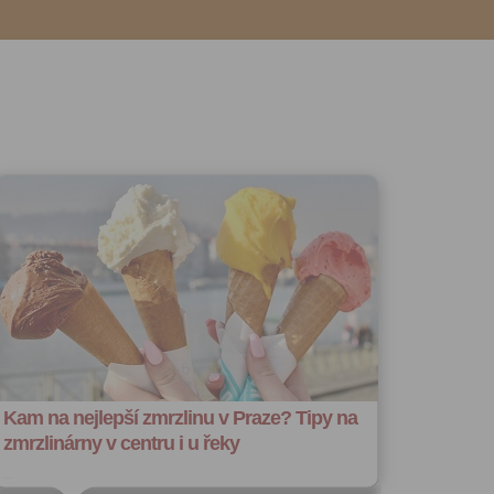
o účtu až do
volání
váním
l.
stávat
te souhlas
ných
zesílání
h sdělení
ngových
e v Praze.
ti let, nebo
u se
 pro tento
hoto
te starší 16
Kam na nejlepší zmrzlinu v Praze? Tipy na
zmrzlinárny v centru i u řeky
hoto
e, že jste