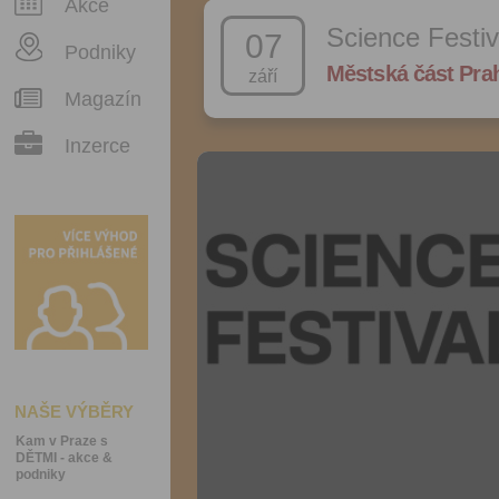
Akce
Science Festiv
07
Podniky
Městská část Pra
září
Magazín
Inzerce
NAŠE VÝBĚRY
Kam v Praze s
DĚTMI - akce &
podniky