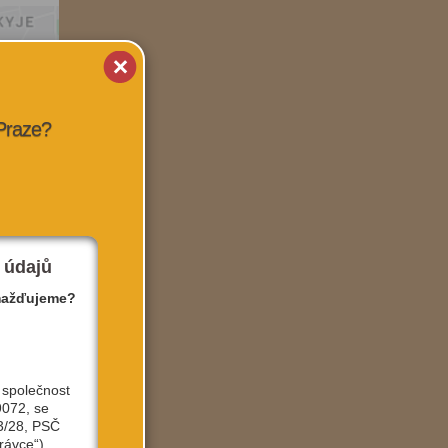
 Praze?
 údajů
mažďujeme?
 společnost
9072, se
3/28, PSČ
rávce“).