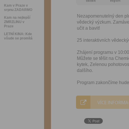
oblíbit
export
Kam v Praze v
srpnu ZADARMO
Nezapomenutelný den plný
Kam na nejlepší
vědecký výzkum. Zamávej
ZMRZLINU v
Praze
učit a bavit!
LETNÍ KINA: Kde
všude se promítá
25 interaktivních vědecký
Zhájení programu v 10:0
Můžete se těšit na Che
kytek, Zelenou pohotovos
dalšího.
Program zakončíme hude
VÍCE INFORMA