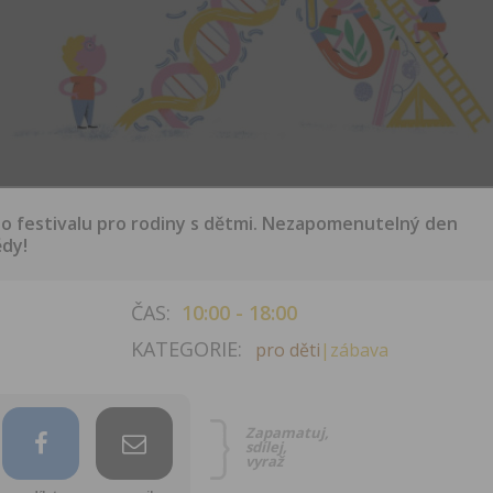
o festivalu pro rodiny s dětmi. Nezapomenutelný den
ědy!
ČAS:
10:00 - 18:00
KATEGORIE:
pro děti
|zábava
Zapamatuj,
sdílej,
vyraž