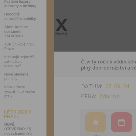
Fashion bazary,
markety a blešáky
Hooodně
netradiční podniky
Akce, kam se
dostanete
ZADARMO
TOP únikové hry v
Praze
Kde najít nejhezčí
Čtvrtý ročník vědeckéh
zahrádky u
restaurací
plný dobrodružství a v
Nově otevřené
podniky
DATUM:
07. 09. 24
Kam v Praze
vyrazit, když venku
CENA:
Zdarma
prší?
LÉTO 2026 V
PRAZE
NOVĚ
OTEVŘENO: 15
nových podniků