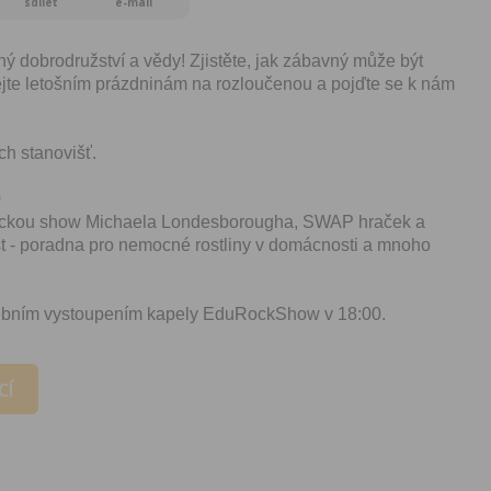
sdílet
e-mail
 dobrodružství a vědy! Zjistěte, jak zábavný může být
te letošním prázdninám na rozloučenou a pojďte se k nám
ch stanovišť.
0
mickou show Michaela Londesborougha, SWAP hraček a
t - poradna pro nemocné rostliny v domácnosti a mnoho
bním vystoupením kapely EduRockShow v 18:00.
CÍ