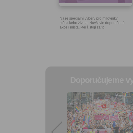
Naše speciální výběry pro milovníky
městského života. Navštivte doporučené
akce i místa, která stojí za to.
Doporučujeme vy
Přidat do
oblíbených
Sdílet:
Facebook
export do
kalendáře