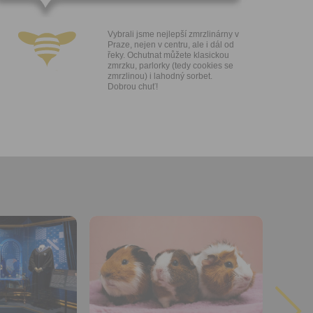
lasíte s
Vybrali jsme nejlepší zmrzlinárny v
Praze, nejen v centru, ale i dál od
řeky. Ochutnat můžete klasickou
zmrzku, parlorky (tedy cookies se
zmrzlinou) i lahodný sorbet.
Dobrou chuť!
Přidat do
oblíbených
Sdílet:
Facebook
export do
kalendáře