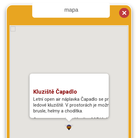
mapa
Kluziště Čapadlo
Letní open air náplavka Čapadlo se proměnila v
ledové kluziště. V prostorách je možné si půjčit
brusle, helmy a chodítka.
Smetanovo nábřeží u čp. 995/6, Praha, 11000